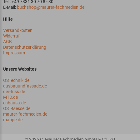
Tel.: +49 7331 30 70 8 - 30
E-Mail:
buchshop@maurer-fachmedien.de
Hilfe
Versandkosten
Widerruf
AGB
Datenschutzerklärung
Impressum
Unsere Websites
OSTechnik.de
ausbauundfassade.de
der-fuss.de
MTD.de
enbausa.de
OST-Messe.de
maurer-fachmedien.de
mappe.de
© 2026 C. Maurer Fachmedien GmbH & Co. KG