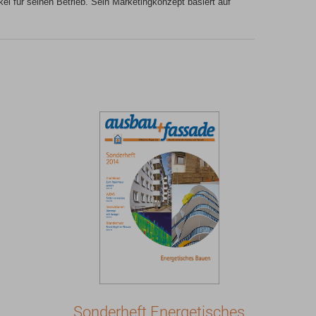
l für seinen Betrieb. Sein Marketingkonzept basiert auf
Sonderheft Energetisches