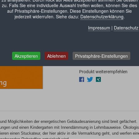
axis kompakt
zu. Falls Sie eine individuelle Auswahl treffen wollen, können Sie dies
Sofort herunterladen
auf Privatsphäre-Einstellungen. Diese Einstellungen können Sie
jederzeit widerrufen. Siehe dazu:
Datenschutzerklärung
.
Hiermit stimme ich der Ausfü
Impressum
|
Datenschutz
ausdrücklich zu. Dabei habe i
mit Beginn der Ausführung des 
Menge:
Akzeptieren
Ablehnen
Privatsphäre-Einstellungen
In den Waren
Produkt weiterempfehlen
und Möglichkeiten der energetischen Gebäudesanierung sind breit gefächert.
ungen und einen Kindergarten mit Innendämmung in Lehmbauweise. Ökologisc
tieren einen Stuckateur, der hier aktiv in die Vermarktung geht, und werfen 