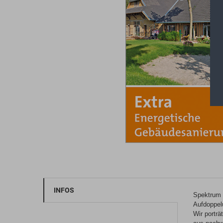
Praxis kompakt
Pr
INFOS
Spektrum 
Aufdoppel
Wir porträ