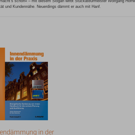
macht’s schön« – mit diesem Slogan wirbt Stuckateurmeister Wolfgang Hornike
lität und Kundennähe. Neuerdings dämmt er auch mit Hanf.
nendämmung in der