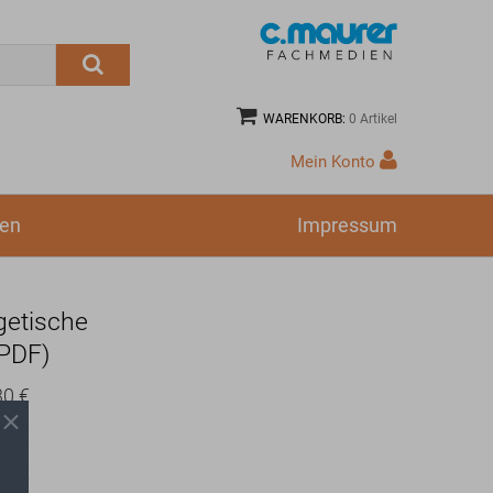
WARENKORB:
0 Artikel
Mein Konto
ien
Impressum
getische
PDF)
30 €
30 €
60 €