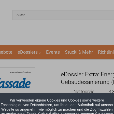
gebote
eDossiers
Events
Stucki & Mehr
Richtlin
ämmen & Energie sparen
eDossier Extra: Ener
Gebäudesanierung (
IN, VOB & Kommentare
Nettopreis:
4,
rketing & Betrieb
Wir verwenden eigene Cookies und Cookies sowie weitere
MwSt.:
0,
Technologien von Drittanbietern, um Ihnen den Aufenthalt auf unserer
assade
Website so angenehm wie möglich zu machen und die Zugriffszahlen
Bruttopreis:
4,
zu analysieren. Durch Klick auf Alles akzeptieren stimmen Sie dessen