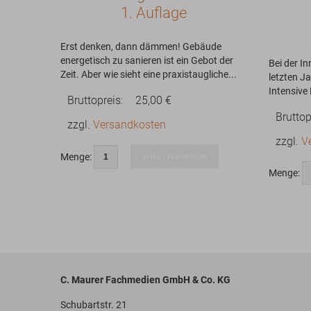
1. Auflage
Erst denken, dann dämmen! Gebäude
energetisch zu sanieren ist ein Gebot der
Bei der I
Zeit. Aber wie sieht eine praxistaugliche...
letzten J
Intensive
Bruttopreis:
25,00 €
Bruttop
zzgl.
Versandkosten
zzgl.
V
Menge:
In den Warenkorb
Menge:
C. Maurer Fachmedien GmbH & Co. KG
Schubartstr. 21