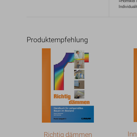
»Hornikel 
Individua
Produktempfehlung
In
Richtig dämmen