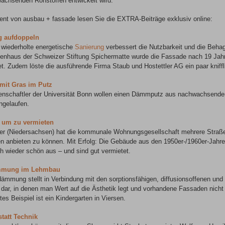
achsenden Rohstoffen entwickelt wird.
ent von ausbau + fassade lesen Sie die EXTRA-Beiträge exklusiv online:
 aufdoppeln
 wiederholte energetische
Sanierung
verbessert die Nutzbarkeit und die Behag
ienhaus der Schweizer Stiftung Spichermatte wurde die Fassade nach 19 Jah
t. Zudem löste die ausführende Firma Staub und Hostettler AG ein paar kniffli
it Gras im Putz
enschaftler der Universität Bonn wollen einen Dämmputz aus nachwachsenden
ngelaufen.
, um zu vermieten
tter (Niedersachsen) hat die kommunale Wohnungsgesellschaft mehrere Straßen
 anbieten zu können. Mit Erfolg: Die Gebäude aus den 1950er-/1960er-Jahren 
h wieder schön aus – und sind gut vermietet.
mmung im Lehmbau
ämmung stellt in Verbindung mit den sorptionsfähigen, diffusionsoffenen und
 dar, in denen man Wert auf die Ästhetik legt und vorhandene Fassaden nich
tes Beispiel ist ein Kindergarten in Viersen.
tatt Technik