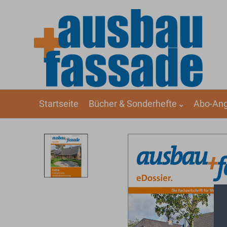
Startseite
Bücher & Sonderhefte
Abo-An
Dämmen & Energie sparen
D
DIN, VOB & Kommentare
D
Marketing & Betrieb
Ma
Fassade
F