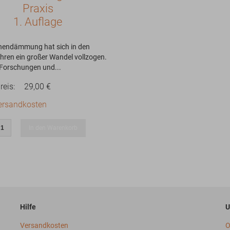
Praxis
1. Auflage
nnendämmung hat sich in den
ahren ein großer Wandel vollzogen.
 Forschungen und...
reis:
29,00 €
ersandkosten
In den Warenkorb
Hilfe
U
Versandkosten
O