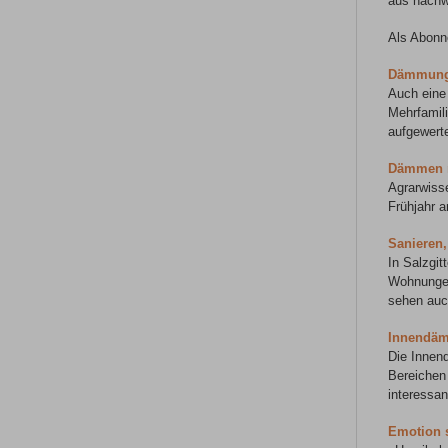
aus nachw
Als Abonn
Dämmung
Auch eine
Mehrfamil
aufgewerte
Dämmen m
Agrarwiss
Frühjahr a
Sanieren
In Salzgi
Wohnungen
sehen auc
Innendä
Die Innend
Bereichen
interessan
Emotion s