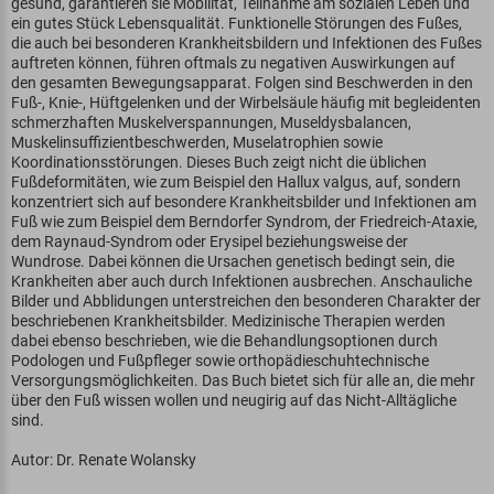
gesund, garantieren sie Mobilität, Teilnahme am sozialen Leben und
ein gutes Stück Lebensqualität. Funktionelle Störungen des Fußes,
die auch bei besonderen Krankheitsbildern und Infektionen des Fußes
auftreten können, führen oftmals zu negativen Auswirkungen auf
den gesamten Bewegungsapparat. Folgen sind Beschwerden in den
Fuß-, Knie-, Hüftgelenken und der Wirbelsäule häufig mit begleidenten
schmerzhaften Muskelverspannungen, Museldysbalancen,
Muskelinsuffizientbeschwerden, Muselatrophien sowie
Koordinationsstörungen. Dieses Buch zeigt nicht die üblichen
Fußdeformitäten, wie zum Beispiel den Hallux valgus, auf, sondern
konzentriert sich auf besondere Krankheitsbilder und Infektionen am
Fuß wie zum Beispiel dem Berndorfer Syndrom, der Friedreich-Ataxie,
dem Raynaud-Syndrom oder Erysipel beziehungsweise der
Wundrose. Dabei können die Ursachen genetisch bedingt sein, die
Krankheiten aber auch durch Infektionen ausbrechen. Anschauliche
Bilder und Abblidungen unterstreichen den besonderen Charakter der
beschriebenen Krankheitsbilder. Medizinische Therapien werden
dabei ebenso beschrieben, wie die Behandlungsoptionen durch
Podologen und Fußpfleger sowie orthopädieschuhtechnische
Versorgungsmöglichkeiten. Das Buch bietet sich für alle an, die mehr
über den Fuß wissen wollen und neugirig auf das Nicht-Alltägliche
sind.
Autor: Dr. Renate Wolansky